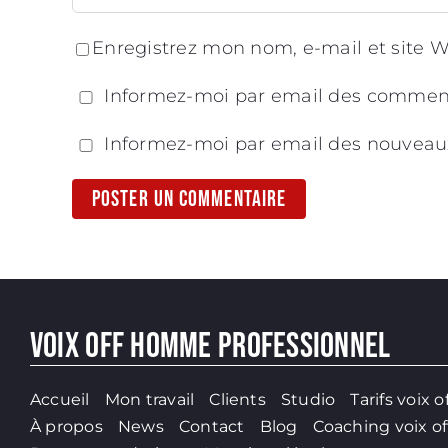
Enregistrez mon nom, e-mail et site W
Informez-moi par email des comment
Informez-moi par email des nouveau
VOIX OFF HOMME PROFESSIONNEL
Accueil
Mon travail
Clients
Studio
Tarifs voix o
À propos
News
Contact
Blog
Coaching voix of