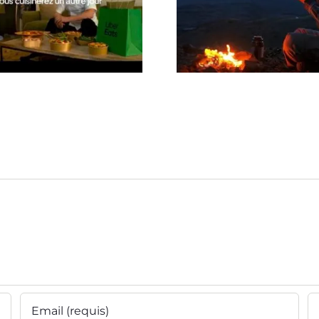
ot TV Uber Eats ‘Vous
Spot Freebird
sinerez Un Autre Jour’