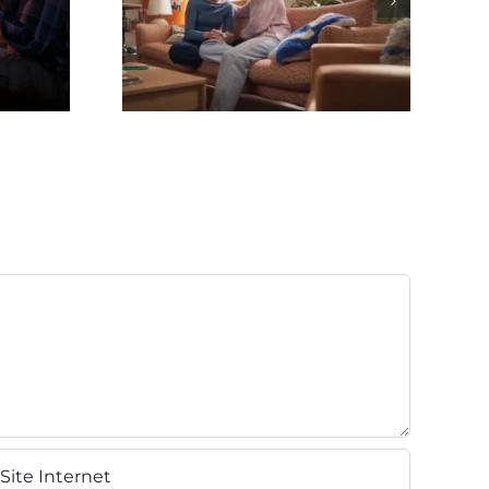
Spot TV Lotus ‘Prenez Soin
De Vos Proches’