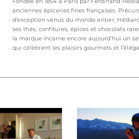
Fondée en 1854 à Paris par Ferdinand Hédia
anciennes épiceries fines françaises. Précur
d’exception venus du monde entier, Hédiard 
ses thés, confitures, épices et chocolats rar
la marque incarne encore aujourd’hui un sav
qui célèbrent les plaisirs gourmets et l’élé