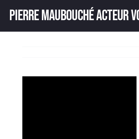
Passer
Pierre Maubouché acteur v
au
contenu