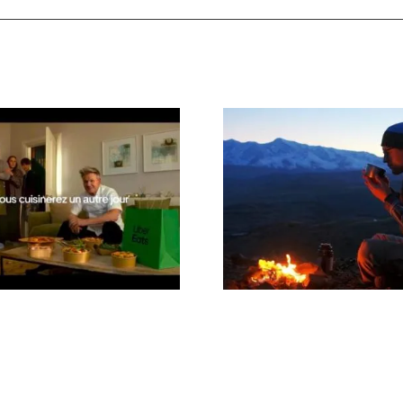
ot TV Uber Eats ‘Vous
Spot Freebird
sinerez Un Autre Jour’