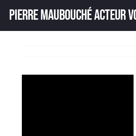
Passer
Pierre Maubouché acteur v
au
contenu