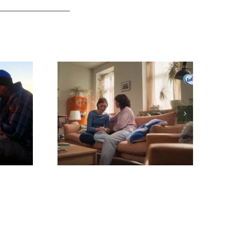
Spot TV Lotus ‘Prenez Soin
De Vos Proches’