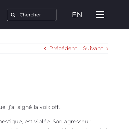
Rechercher:
EN
Précédent
Suivant
el j’ai signé la voix off.
mestique, est violée. Son agresseur