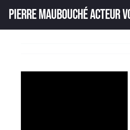
Passer
Pierre Maubouché acteur v
au
contenu