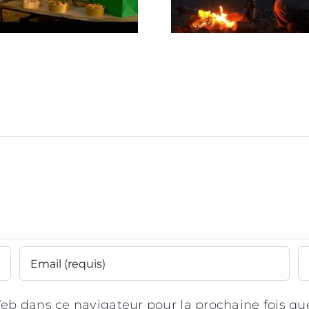
ot TV Uber Eats ‘Vous
Spot Freebird
sinerez Un Autre Jour’
eb dans ce navigateur pour la prochaine fois q