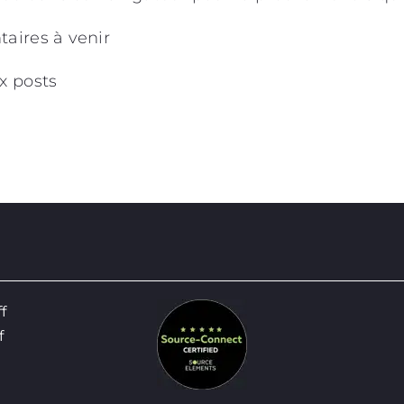
aires à venir
x posts
ff
f