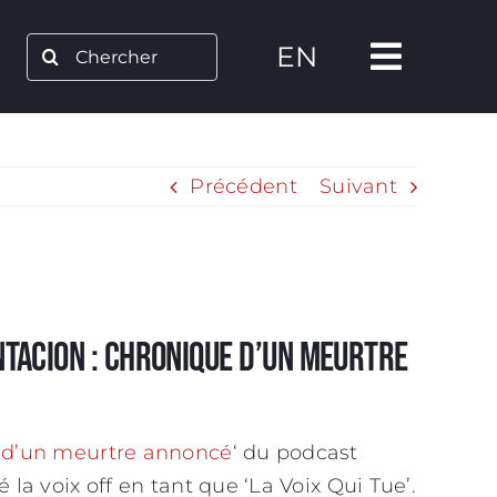
Rechercher:
EN
Précédent
Suivant
ntacion : chronique d’un meurtre
 d’un meurtre annoncé
‘ du podcast
 la voix off en tant que ‘La Voix Qui Tue’.