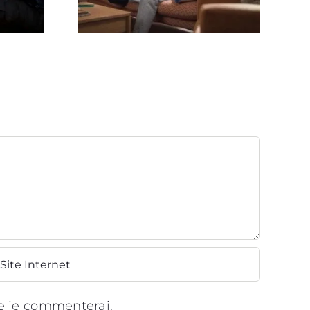
Spot TV Lotus ‘Prenez Soin
De Vos Proches’
ue je commenterai.