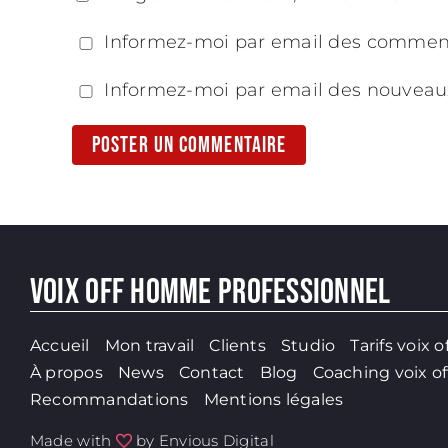
Informez-moi par email des comment
Informez-moi par email des nouveau
VOIX OFF HOMME PROFESSIONNEL
Accueil
Mon travail
Clients
Studio
Tarifs voix o
À propos
News
Contact
Blog
Coaching voix of
Recommandations
Mentions légales
Made with
by
Envious Digital