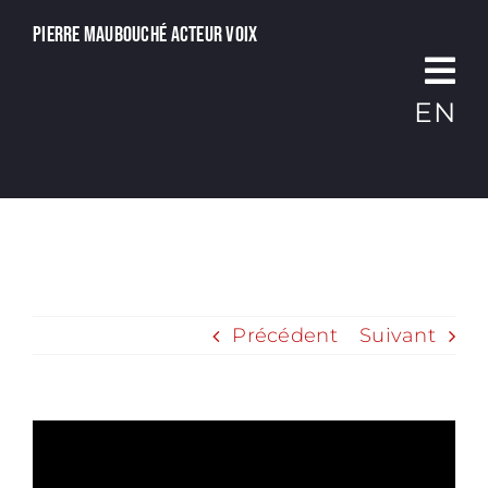
Passer
Pierre Maubouché acteur voix
au
contenu
EN
Précédent
Suivant