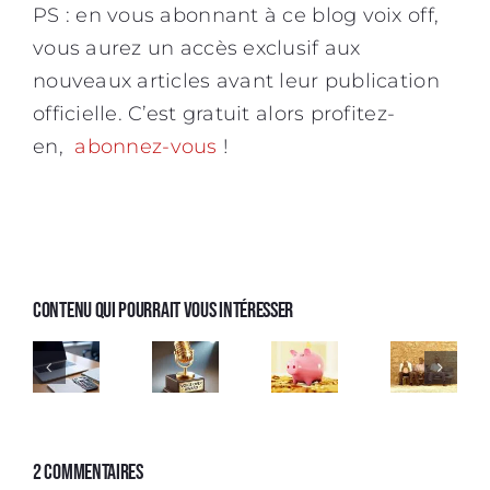
PS : en vous abonnant à ce
blog voix off
,
vous aurez un accès exclusif aux
nouveaux articles avant leur publication
officielle. C’est gratuit alors profitez-
en,
abonnez-vous
!
Contenu qui pourrait vous intéresser
La
Devis
Voix
voix
voix
Les
off :
off :
off :
awards
investir
c’était
ce
de
dans
vraiment
qu’il
la
son
mieux
faut
gloire
2 Commentaires
métier
avant